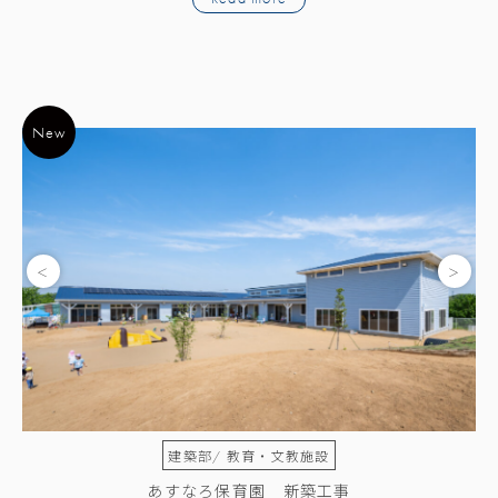
New
New
/ 教育・文教施設
建築部/ 教育・文教施設
保育園 新築工事
フレーベル幼稚園 改築工事