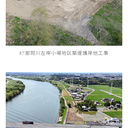
R7那珂川左岸小場地区築堤護岸他工事