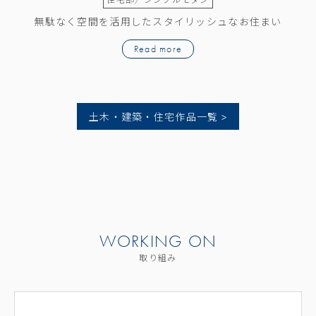
したスタイリッシュなお住まい
素材の質感を活かした、インダストリアルな住まい
ead more
Read more
土木・建築・住宅作品一覧 >
WORKING ON
取り組み