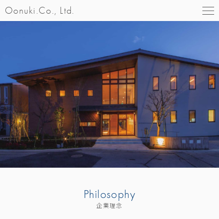
Oonuki.Co., Ltd.
Philosophy
企業理念