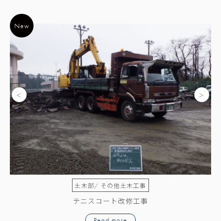
New
New
/ その他土木工事
土木部/ その他土木工事
コート改修工事
大洗駅前広場改修工事
ead more
Read more