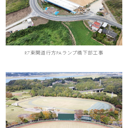
R7東関道行方PAランプ橋下部工事