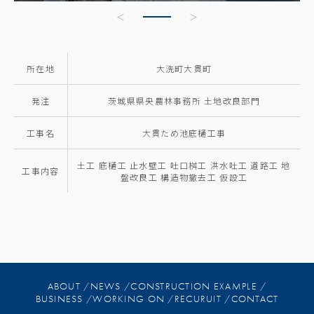
所在地
大洗町大貫町
発注
茨城県県央農林事務所 土地改良部門
工事名
大貫ため池底樋工事
土工 底樋工 止水壁工 吐口桝工 洪水吐工 道路工 地
工事内容
盤改良工 構造物撤去工 仮設工
ABOUT /
NEWS /
CONSTRUCTION EXAMPLE /
BUSINESS /
WORKING ON /
RECURUIT /
CONTACT