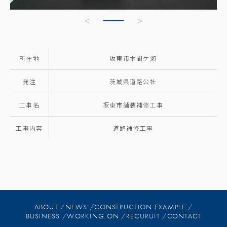
所在地
坂東市木間ケ瀬
発注
茨城県道路公社
工事名
坂東市舗装補修工事
工事内容
道路補修工事
ABOUT /
NEWS /
CONSTRUCTION EXAMPLE /
BUSINESS /
WORKING ON /
RECURUIT /
CONTACT