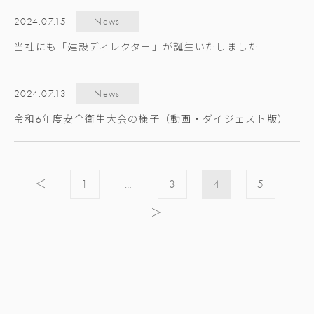
2024.07.15
News
当社にも「建設ディレクター」が誕生いたしました
2024.07.13
News
令和6年度安全衛生大会の様子（動画・ダイジェスト版）
投
＜
1
…
3
4
5
稿
＞
の
ペ
ー
ジ