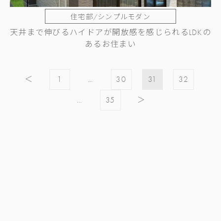
住宅部/シンプルモダン
天井まで伸びるハイドアが開放感を感じられるLDKの
あるお住まい
投
＜
1
…
30
31
32
稿
…
35
＞
の
ペ
ー
ジ
送
り