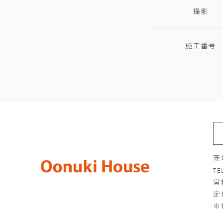
撮影
施工番号
茨
TE
営
定
※