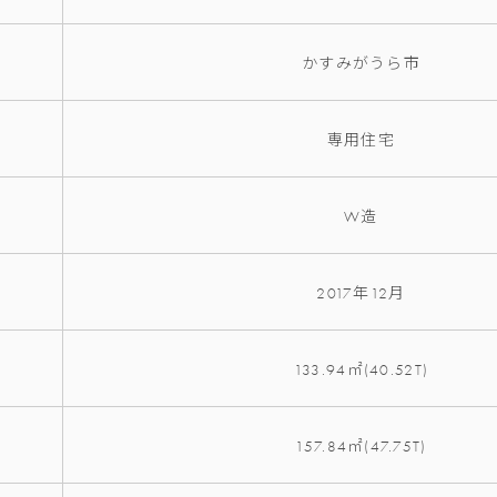
かすみがうら市
専用住宅
W造
2017年12月
133.94㎡(40.52T)
157.84㎡(47.75T)