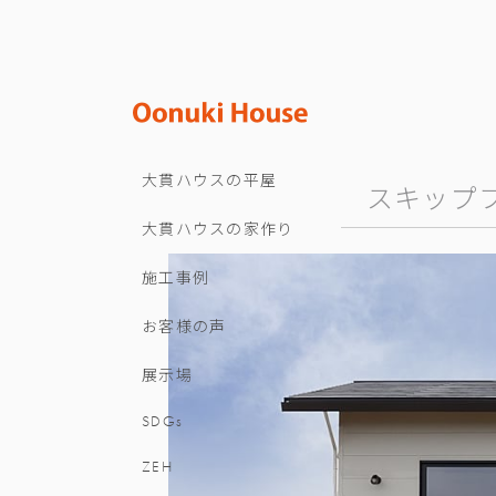
大貫ハウスの平屋
スキップ
大貫ハウスの家作り
施工事例
お客様の声
展示場
SDGs
ZEH