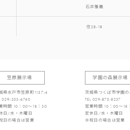
石井雅義
住28-18
笠原展示場
学園の森展示場
城県水戸市笠原町1157-4
茨城県つくば市学園の森
L 029-353-6740
TEL 029-875-8237
業時間 10：00～18：30
営業時間 10：00～18
休日/水・木曜日
定休日/水・木曜日
祝日の場合は営業
※祝日の場合は営業