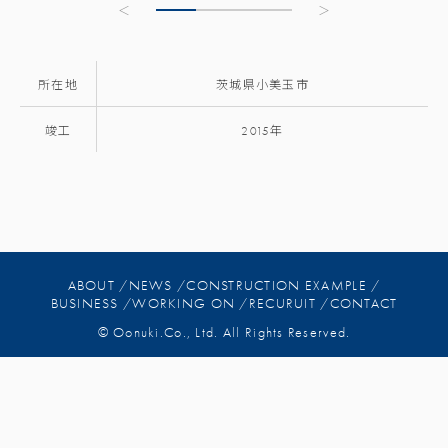
所在地
茨城県小美玉市
竣工
2015年
ABOUT /
NEWS /
CONSTRUCTION EXAMPLE /
BUSINESS /
WORKING ON /
RECURUIT /
CONTACT
© Oonuki.Co., Ltd. All Rights Reserved.