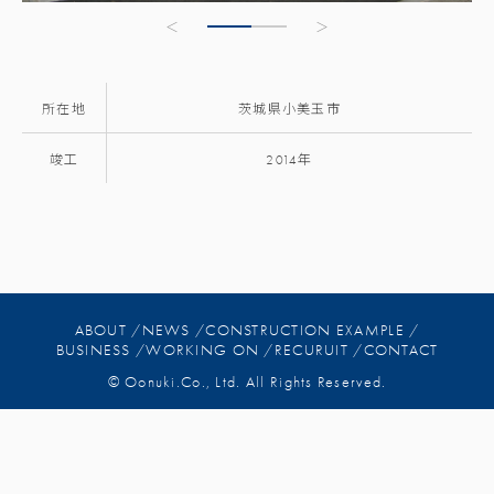
所在地
茨城県小美玉市
竣工
2014年
ABOUT /
NEWS /
CONSTRUCTION EXAMPLE /
BUSINESS /
WORKING ON /
RECURUIT /
CONTACT
© Oonuki.Co., Ltd. All Rights Reserved.