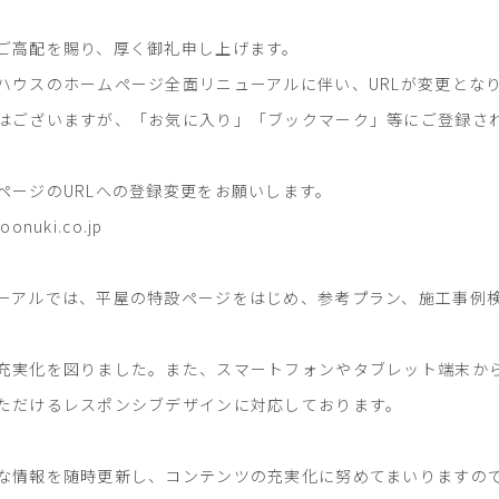
ご高配を賜り、厚く御礼申し上げます。
ハウスのホームページ全面リニューアルに伴い、URLが変更とな
はございますが、「お気に入り」「ブックマーク」等にご登録さ
ページのURLへの登録変更をお願いします。
oonuki.co.jp
ーアルでは、平屋の特設ページをはじめ、参考プラン、施工事例
充実化を図りました。また、スマートフォンやタブレット端末か
ただけるレスポンシブデザインに対応しております。
な情報を随時更新し、コンテンツの充実化に努めてまいりますの