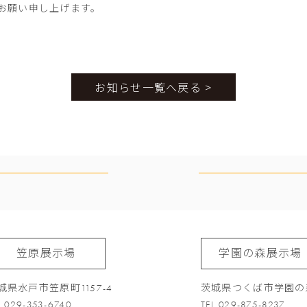
お願い申し上げます。
お知らせ一覧へ戻る >
笠原展示場
学園の森展示場
城県水戸市笠原町1157-4
茨城県つくば市学園の森
L 029-353-6740
TEL 029-875-8237