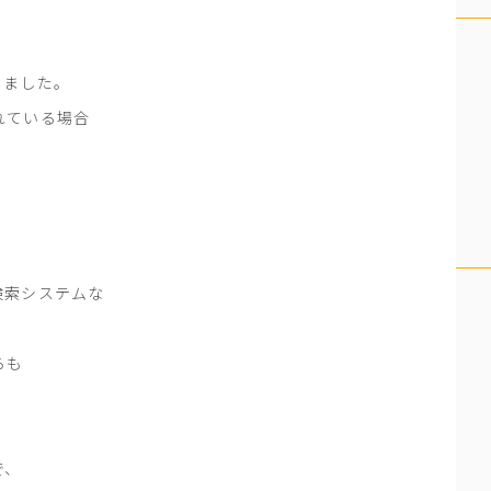
りました。
れている場合
検索システムな
らも
で、