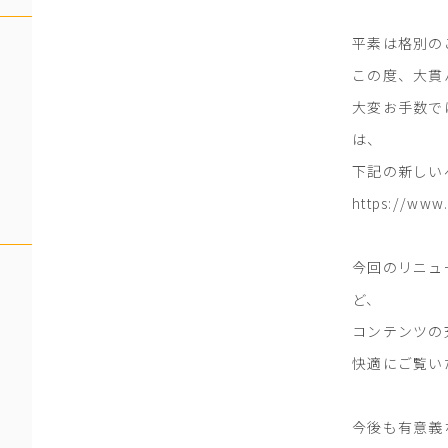
平素は格別の
この度、大貫
大変お手数で
は、
下記の新しい
https://www.
今回のリニュ
ど、
コンテンツの
快適にご覧い
今後も有意義