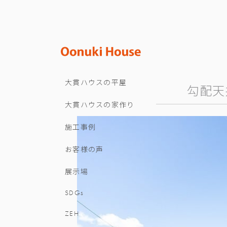
大貫ハウスの平屋
勾配天
大貫ハウスの家作り
施工事例
お客様の声
展示場
SDGs
ZEH