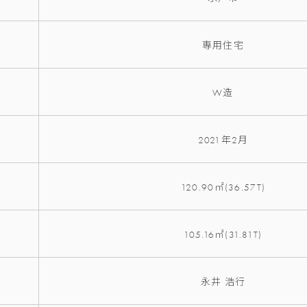
専用住宅
W造
2021年2月
120.90㎡(36.57T)
105.16㎡(31.81T)
永井 浩行