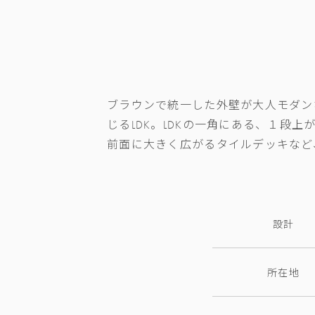
ブラウンで統一した外壁が大人モダン
じる
LDK
。
LDK
の一角にある、１段上
前面に大きく広がるタイルデッキなど
設計
所在地