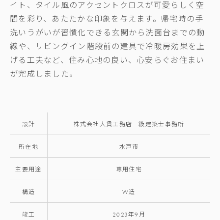
イト、タイル風のアクセントクロスが可愛らしく空
間を彩り、あたたかな印象を与えます。帰宅時の手
洗いうがいが習慣化できる玄関から洗面台までの動
線や、リビングイン階段前の建具で冷暖房効果を上
げる工夫など、住み心地の良い、心安らぐお住まい
が完成しました。
設計
株式会社大貫工務店一級建築士事務所
所在地
水戸市
主要用途
専用住宅
構造
W造
竣工
2023年9月