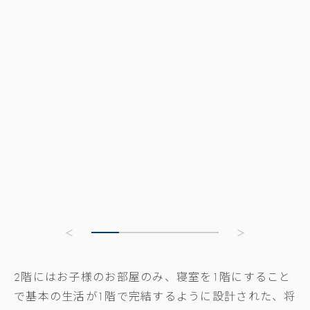
2
階にはお子様のお部屋のみ、寝室を
1
階にすること
で基本の生活が
1
階で完結するように設計された、将