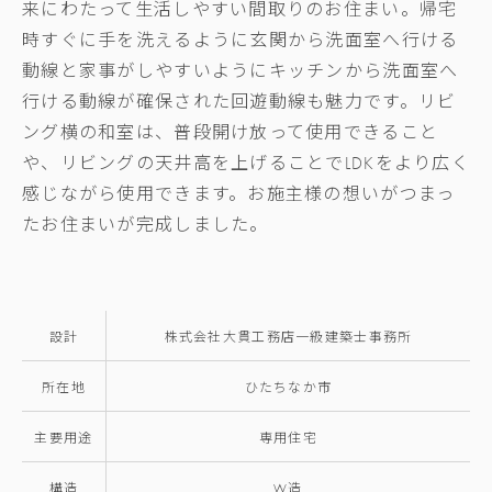
来にわたって生活しやすい間取りのお住まい。帰宅
時すぐに手を洗えるように玄関から洗面室へ行ける
動線と家事がしやすいようにキッチンから洗面室へ
行ける動線が確保された回遊動線も魅力です。リビ
ング横の和室は、普段開け放って使用できること
や、リビングの天井高を上げることで
LDK
をより広く
感じながら使用できます。お施主様の想いがつまっ
たお住まいが完成しました。
設計
株式会社大貫工務店一級建築士事務所
所在地
ひたちなか市
主要用途
専用住宅
構造
W造