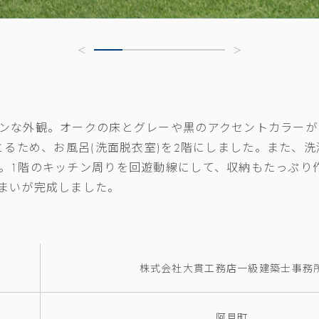
ンな外観。オークの床とグレーや黒のアクセントカラーが
とるため、お風呂
(
洗面脱衣室
)
を
2
階にしました。また、洗
。
1
階のキッチン周りを回遊動線にして、収納もたっぷり
まいが完成しました。
株式会社大貫工務店一級建築士事務
阿見町