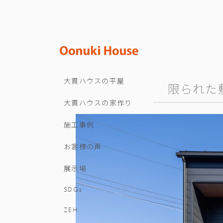
大貫ハウスの平屋
限られた
大貫ハウスの家作り
施工事例
お客様の声
展示場
SDGs
ZEH