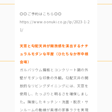
◎◎ご予約はこちら◎◎
https://www.oonuki.co.jp/lp/2023-1-2
1/
天窓と勾配天井が開放感を演出するナチ
ュラルモダンな平屋（ひたちなか市中根
会場）
ガルバリウム鋼板とコンクリート調の外
壁がモダンな印象の外観。勾配天井の開
放的なリビングダイニングには、天窓を
使用し、たっぷりと明るさを確保しまし
た。隣接したキッチン・洗面・脱衣・サ
ンルームの動線が奥様の家事ラクを実現