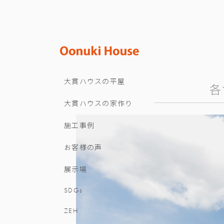
大貫ハウスの平屋
各
大貫ハウスの家作り
施工事例
お客様の声
展示場
SDGs
ZEH