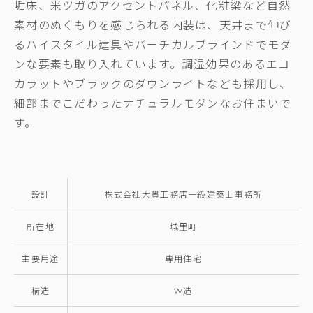
垢床、米ツガのアクセントパネル、化粧梁など自然
素材のぬくもりを感じられる内装は、天井まで伸び
るハイスタイル建具やバーチカルブラインドでモダ
ンな要素も取り入れています。調湿効果のあるエコ
カラットやブラックのダウンライトなども採用し、
細部までこだわったナチュラルモダンなお住まいで
す。
設計
株式会社大貫工務店一級建築士事務所
所在地
城里町
主要用途
専用住宅
構造
W造