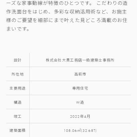
ーズな家事動線が特徴のひとつです。 こだわりの造
作洗面台をはじめ、多彩な収納活用術など、お施主
様のご要望を細部にまで叶えた見どころ満載のお住
まいです。
設計
株式会社大貫工務店一級建築士事務所
所在地
高萩市
主要用途
専用住宅
構造
W造
竣工
2022年4月
建築面積
108.06㎡(32.68T)