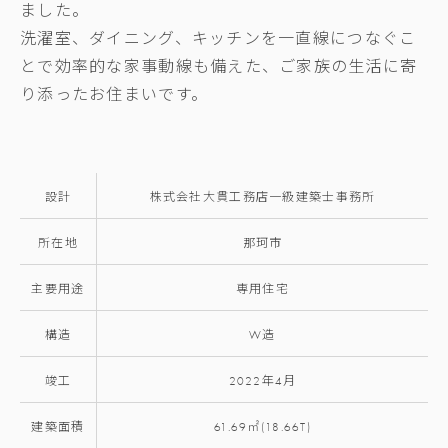
ました。
洗濯室、ダイニング、キッチンを一直線につなぐこ
とで効率的な家事動線も備えた、ご家族の生活に寄
り添ったお住まいです。
設計
株式会社大貫工務店一級建築士事務所
所在地
那珂市
主要用途
専用住宅
構造
W造
竣工
2022年4月
建築面積
61.69㎡(18.66T)