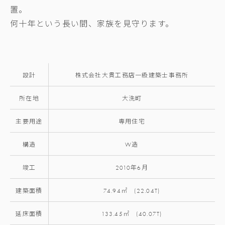
置。
何十年という長い間、家族を見守ります。
設計
株式会社大貫工務店一級建築士事務所
所在地
大洗町
主要用途
専用住宅
構造
W造
竣工
2010年6月
建築面積
74.94㎡ (22.04T)
延床面積
133.45㎡ (40.07T)