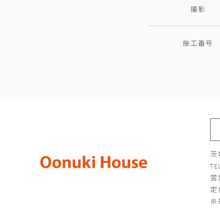
撮影
施工番号
茨
TE
営
定
※