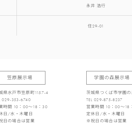
永井 浩行
住29-01
笠原展示場
学園の森展示場
城県水戸市笠原町1157-4
茨城県つくば市学園の森
L 029-353-6740
TEL 029-875-8237
業時間 10：00～18：30
営業時間 10：00～18
休日/水・木曜日
定休日/水・木曜日
祝日の場合は営業
※祝日の場合は営業