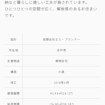
納など暮らしに嬉しい工夫が施されています。
ひとつひとつの空間が広く、解放感のあるお住まい
です。
設計
有限会社エス・プランナー
所在地
水戸市
主要用途
専用住宅
構造
W造
竣工
2018年5月
建築面積
92.95㎡(28.12T)
延床面積
126.90㎡(38.38T)