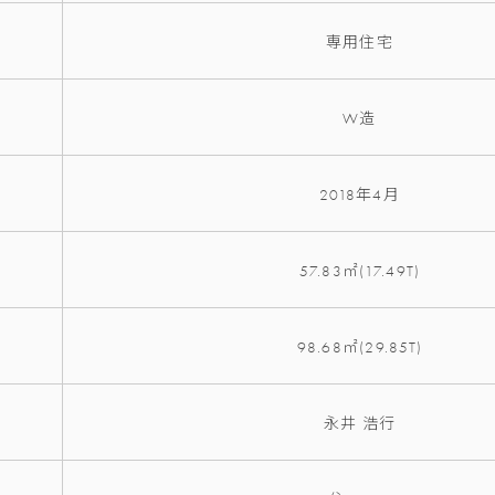
専用住宅
W造
2018年4月
57.83㎡(17.49T)
98.68㎡(29.85T)
永井 浩行