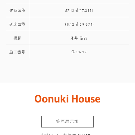
建築面積
57.13㎡(17.28T)
延床面積
98.12㎡(29.67T)
撮影
永井 浩行
施工番号
住30-32
笠原展示場