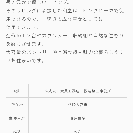
畳の温かで優しいリビング。
そのリビングに隣接した和室はリビングと一体で使
用できるので、一続きの広々空間としても
使用できます。
造作のＴＶ台やカウンター、収納棚が自然な温もり
を感じさせます。
大容量のパントリーや回遊動線も魅力の暮らしやす
いお住まいです。
設計
株式会社大貫工務店一級建築士事務所
所在地
常陸大宮市
主要用途
専用住宅
構造
W造