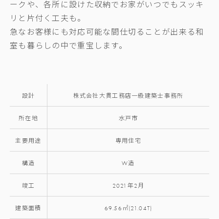
ークや、各所に設けた収納でお家がいつでもスッキ
リと片付く工夫も。
急なお客様にも対応可能な間仕切ることが出来る和
室も暮らしの中で重宝します。
設計
株式会社大貫工務店一級建築士事務所
所在地
水戸市
主要用途
専用住宅
構造
W造
竣工
2021年2月
建築面積
69.56㎡(21.04T)