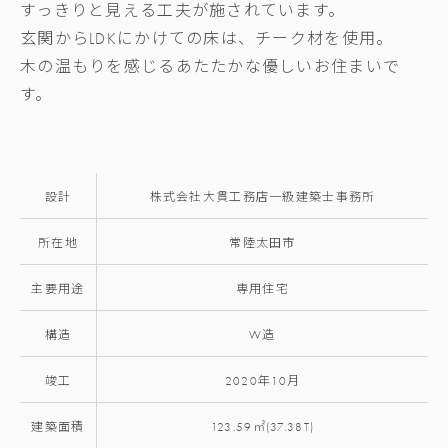
すっきりと見える工夫が施されています。
玄関からLDKにかけての床は、チーク材を使用。
木の温もりを感じるあたたかな優しいお住まいで
す。
設計
株式会社大貫工務店一級建築士事務所
所在地
常陸太田市
主要用途
専用住宅
構造
W造
竣工
2020年10月
建築面積
123.59㎡(37.38T)