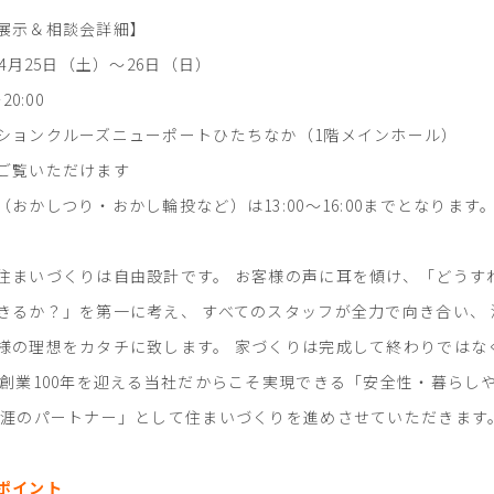
展示＆相談会詳細】
年4月25日（土）～26日（日）
20:00
ションクルーズニューポートひたちなか（1階メインホール）
ご覧いただけます
おかしつり・おかし輪投など）は13:00～16:00までとなります
住まいづくりは自由設計です。 お客様の声に耳を傾け、「どうす
きるか？」を第一に考え、 すべてのスタッフが全力で向き合い、
様の理想をカタチに致します。 家づくりは完成して終わりではな
く創業100年を迎える当社だからこそ実現できる「安全性・暮らし
生涯のパートナー」として住まいづくりを進めさせていただきます
ポイント