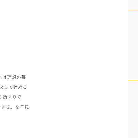
。
れば理想の暮
 決して諦める
く始まりで
やすさ」をご提
。