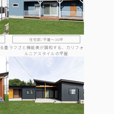
住宅部/平屋～30坪
る畳
ラフさと機能美が調和する、カリフォ
ルニアスタイルの平屋