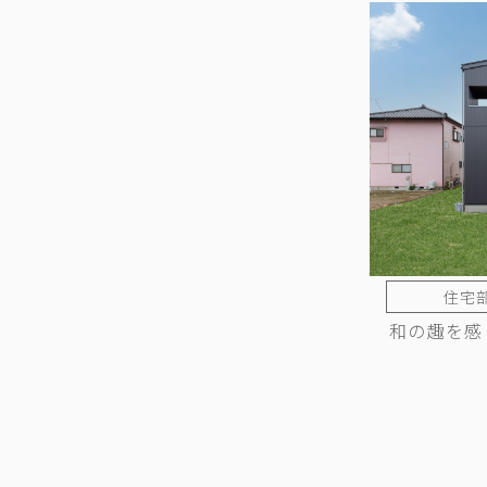
住宅部
和の趣を感
投
稿
の