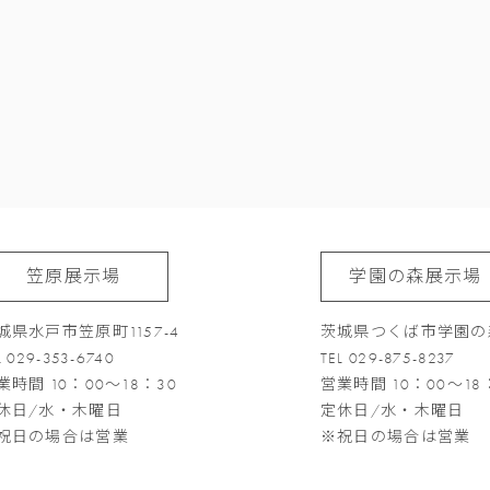
笠原展示場
学園の森展示場
城県水戸市笠原町1157-4
茨城県つくば市学園の森
L 029-353-6740
TEL 029-875-8237
業時間 10：00～18：30
営業時間 10：00～18
休日/水・木曜日
定休日/水・木曜日
祝日の場合は営業
※祝日の場合は営業