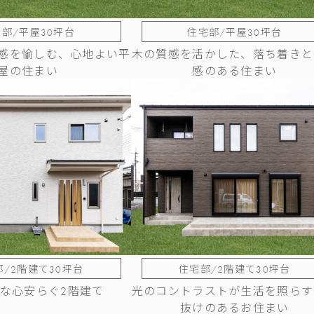
部/平屋30坪台
住宅部/平屋30坪台
感を愉しむ、心地よい平
木の質感を活かした、落ち着きと
屋の住まい
感のある住まい
/2階建て30坪台
住宅部/2階建て30坪台
な心安らぐ2階建て
光のコントラストが生活を照らす
抜けのあるお住まい