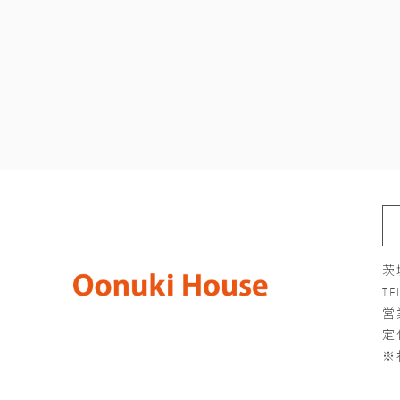
ペ
ー
ジ
送
り
茨
TE
営
定
※