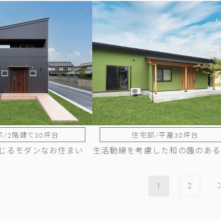
/2階建て30坪台
住宅部/平屋30坪台
じるモダンなお住まい
生活動線を考慮した和の趣のある
1
2