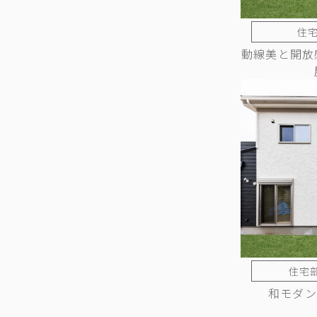
住宅
動線美と開放
住宅部
和モダン