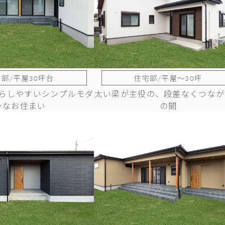
部/平屋30坪台
住宅部/平屋～30坪
らしやすいシンプルモダ
太い梁が主役の、段差なくつなが
ンなお住まい
の間