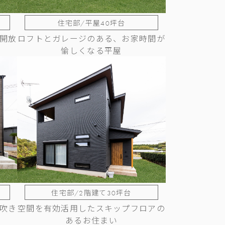
住宅部/平屋40坪台
開放
ロフトとガレージのある、お家時間が
愉しくなる平屋
住宅部/2階建て30坪台
吹き
空間を有効活用したスキップフロアの
あるお住まい