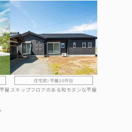
住宅部/平屋30坪台
平屋
スキップフロアのある和モダンな平屋
＞